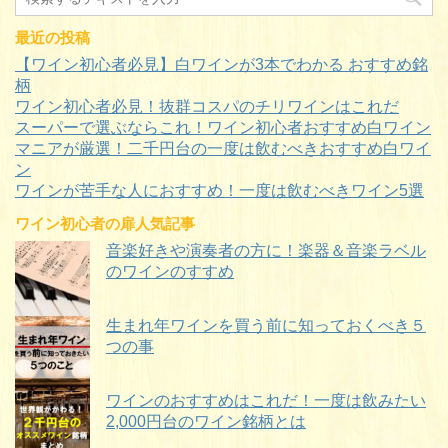
最近の投稿
【ワイン初心者必見】白ワインが3本でわかる おすすめ銘
柄
ワイン初心者必見！抜群コスパのチリワインはこれだ
スーパーで選ぶならこれ！ワイン初心者おすすめ白ワイン
マニアが厳選！二千円台の一度は飲むべきおすすめ白ワイ
ン
ワインが苦手な人におすすめ！一度は飲むべきワイン5選
ワイン初心者の扉人気記事
音楽好きや演奏者の方に！楽器＆音楽ラベル
のワインのすすめ
生まれ年ワインを買う前に知っておくべき５
つの事
ワインのおすすめはこれだ！一度は飲みたい
2,000円台のワイン銘柄とは