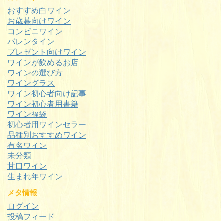
おすすめ白ワイン
お歳暮向けワイン
コンビニワイン
バレンタイン
プレゼント向けワイン
ワインが飲めるお店
ワインの選び方
ワイングラス
ワイン初心者向け記事
ワイン初心者用書籍
ワイン福袋
初心者用ワインセラー
品種別おすすめワイン
有名ワイン
未分類
甘口ワイン
生まれ年ワイン
メタ情報
ログイン
投稿フィード