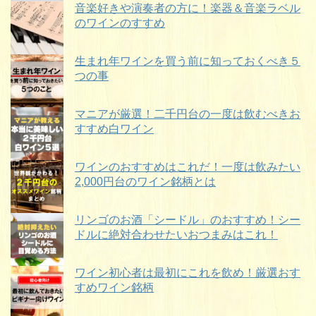
音楽好きや演奏者の方に！楽器＆音楽ラベル
のワインのすすめ
生まれ年ワインを買う前に知っておくべき５
つの事
マニアが厳選！二千円台の一度は飲むべきお
すすめ白ワイン
ワインのおすすめはこれだ！一度は飲みたい
2,000円台のワイン銘柄とは
リンゴのお酒「シードル」のおすすめ！シー
ドルに絶対合わせたいおつまみはこれ！
ワイン初心者は最初にこれを飲め！厳選おす
すめワイン銘柄