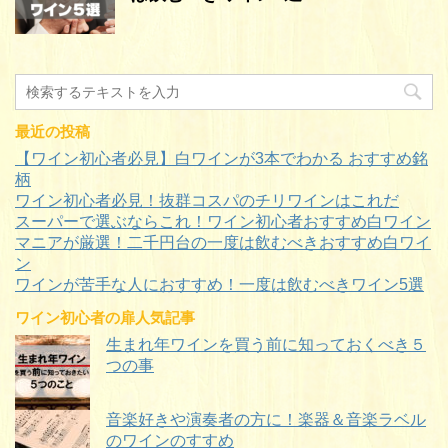
最近の投稿
【ワイン初心者必見】白ワインが3本でわかる おすすめ銘
柄
ワイン初心者必見！抜群コスパのチリワインはこれだ
スーパーで選ぶならこれ！ワイン初心者おすすめ白ワイン
マニアが厳選！二千円台の一度は飲むべきおすすめ白ワイ
ン
ワインが苦手な人におすすめ！一度は飲むべきワイン5選
ワイン初心者の扉人気記事
生まれ年ワインを買う前に知っておくべき５
つの事
音楽好きや演奏者の方に！楽器＆音楽ラベル
のワインのすすめ