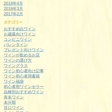
2018年4月
2018年3月
2017年2月
カテゴリー
おすすめ白ワイン
お歳暮向けワイン
コンビニワイン
バレンタイン
プレゼント向けワイン
ワインが飲めるお店
ワインの選び方
ワイングラス
ワイン初心者向け記事
ワイン初心者用書籍
ワイン福袋
初心者用ワインセラー
品種別おすすめワイン
有名ワイン
未分類
甘口ワイン